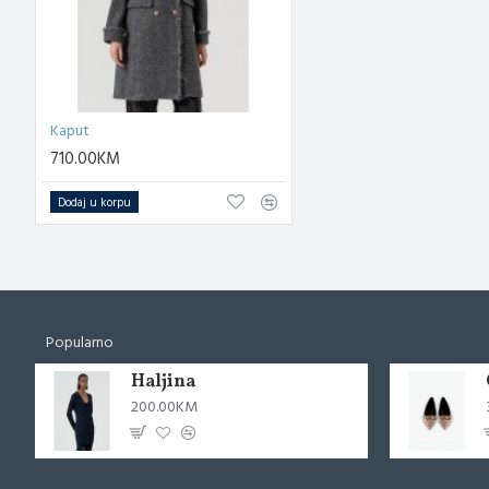
Kaput
710.00KM
Dodaj u korpu
Popularno
Haljina
200.00KM