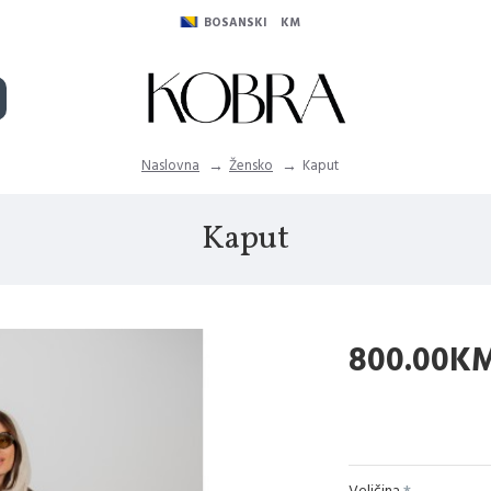
BOSANSKI
KM
Naslovna
Žensko
Kaput
Kaput
800.00K