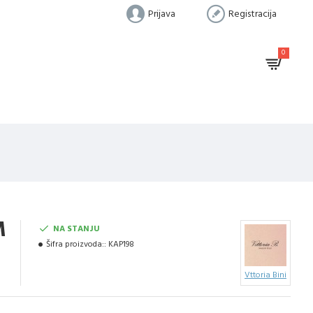
Prijava
Registracija
0
M
NA STANJU
Šifra proizvoda::
KAP198
Vttoria Bini