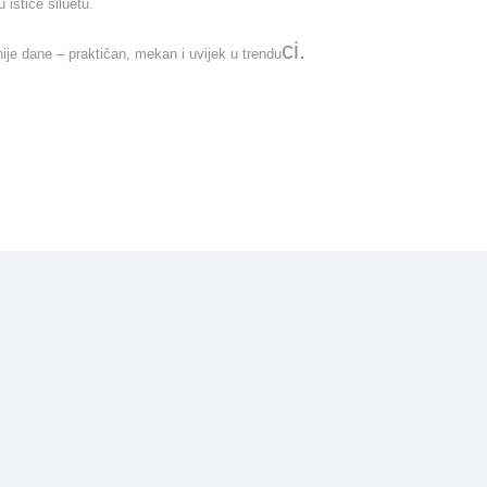
 ističe siluetu.
ci.
ije dane – praktičan, mekan i uvijek u trendu