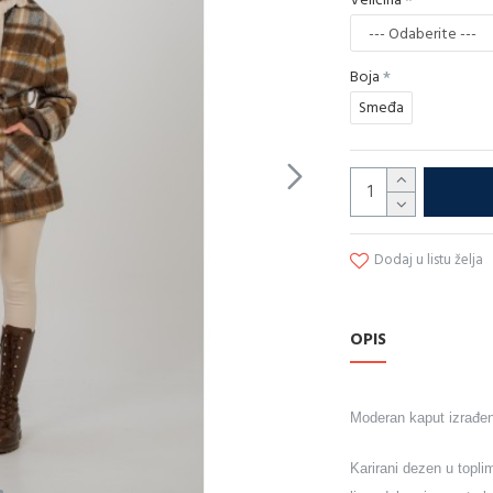
Veličina
Boja
Smeđa
Dodaj u listu želja
OPIS
Moderan kaput izrađen
Karirani dezen u topl