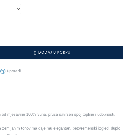
DODAJ U KORPU
Uporedi
 od mješavine 100% vuna, pruža savršen spoj topline i udobnosti.
im zemljanim tonovima daje mu elegantan, bezvremenski izgled, duplo