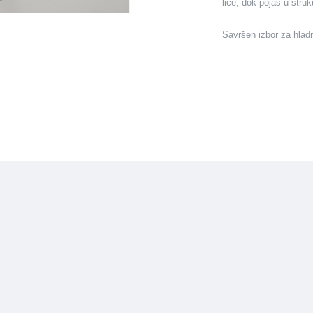
lice, dok pojas u struku
Savršen izbor za hladn