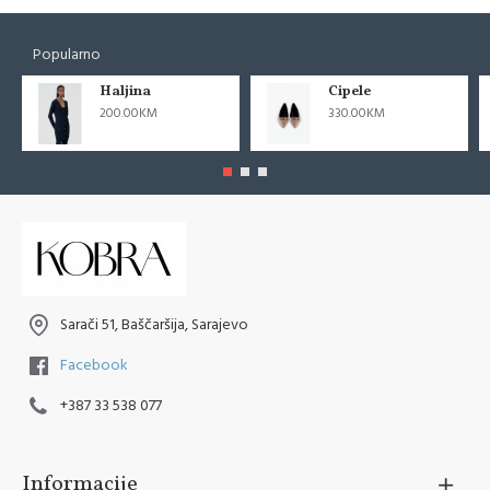
Popularno
Haljina
Cipele
200.00KM
330.00KM
Sarači 51, Baščaršija, Sarajevo
Facebook
+387 33 538 077
Informacije