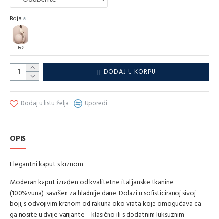
Boja
Bež
DODAJ U KORPU
Dodaj u listu želja
Uporedi
OPIS
Elegantni kaput s krznom
Moderan kaput izrađen od kvalitetne italijanske tkanine
(100%vuna), savršen za hladnije dane. Dolazi u sofisticiranoj sivoj
boji, s odvojivim krznom od rakuna oko vrata koje omogućava da
ga nosite u dvije varijante – klasično ili s dodatnim luksuznim