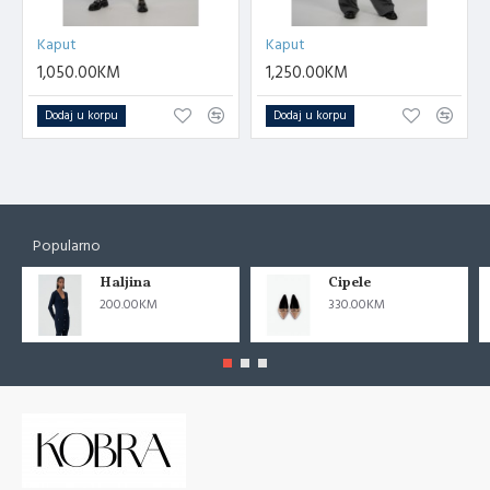
Kaput
Kaput
1,050.00KM
1,250.00KM
Dodaj u korpu
Dodaj u korpu
Popularno
Haljina
Cipele
200.00KM
330.00KM