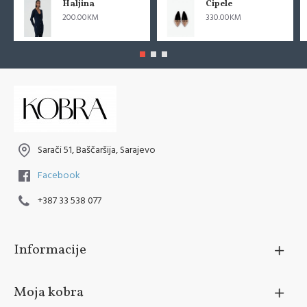
Haljina
Cipele
200.00KM
330.00KM
Sarači 51, Baščaršija, Sarajevo
Facebook
+387 33 538 077
Informacije
Moja kobra